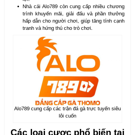
Nhà cái Alo789 còn cung cấp nhiều chương
trình khuyến mãi, giải đấu và phần thưởng
hấp dẫn cho người chơi, giúp tăng tính cạnh
tranh và hứng thú cho trò chơi.
Alo789 cung cấp các trận đá gà trực tuyến siêu
lôi cuốn
Các loại cược phổ biến tại