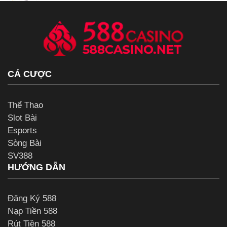
CÁ CƯỢC
Thể Thao
Slot Bài
Esports
Sòng Bài
SV388
HƯỚNG DẪN
Đăng Ký 588
Nạp Tiền 588
Rút Tiền 588