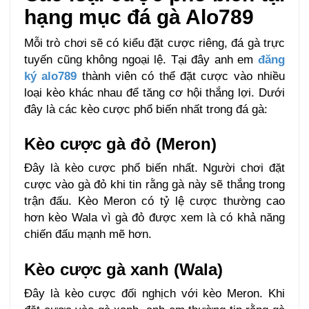
hạng mục đá gà Alo789
Mỗi trò chơi sẽ có kiểu đặt cược riêng, đá gà trực
tuyến cũng không ngoại lệ. Tại đây anh em
đăng
ký alo789
thành viên có thể đặt cược vào nhiều
loại kèo khác nhau để tăng cơ hội thắng lợi. Dưới
đây là các kèo cược phổ biến nhất trong đá gà:
Kèo cược gà đỏ (Meron)
Đây là kèo cược phổ biến nhất. Người chơi đặt
cược vào gà đỏ khi tin rằng gà này sẽ thắng trong
trận đấu. Kèo Meron có tỷ lệ cược thường cao
hơn kèo Wala vì gà đỏ được xem là có khả năng
chiến đấu mạnh mẽ hơn.
Kèo cược gà xanh (Wala)
Đây là kèo cược đối nghịch với kèo Meron. Khi