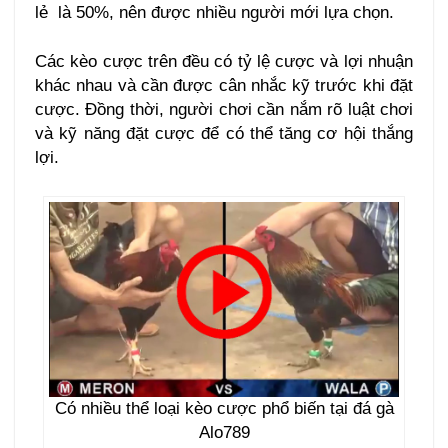
lẻ là 50%, nên được nhiều người mới lựa chọn.
Các kèo cược trên đều có tỷ lệ cược và lợi nhuận
khác nhau và cần được cân nhắc kỹ trước khi đặt
cược. Đồng thời, người chơi cần nắm rõ luật chơi
và kỹ năng đặt cược để có thể tăng cơ hội thắng
lợi.
Có nhiều thể loại kèo cược phổ biến tại đá gà
Alo789