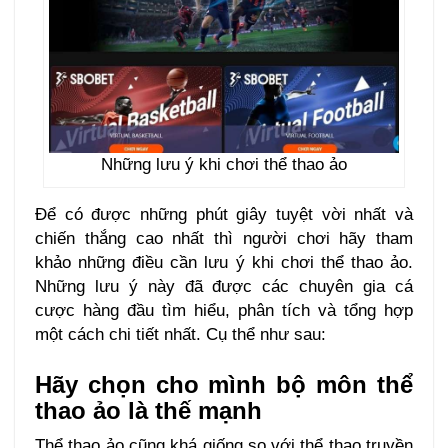
Những lưu ý khi chơi thể thao ảo
Để có được những phút giây tuyệt vời nhất và
chiến thắng cao nhất thì người chơi hãy tham
khảo những điều cần lưu ý khi chơi thể thao ảo.
Những lưu ý này đã được các chuyên gia cá
cược hàng đầu tìm hiểu, phân tích và tổng hợp
một cách chi tiết nhất. Cụ thể như sau:
Hãy chọn cho mình bộ môn thể
thao ảo là thế mạnh
Thể thao ảo cũng khá giống so với thể thao truyền