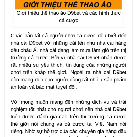
Giới thiệu thể thao ảo D9bet và các hình thức
cá cược
Chắc hẳn tất cả người chơi cá cược đều biết đến
nhà cái D9bet với những cái tên như nhà cái hàng
đầu châu Á, nhà cái đang làm mưa làm gió trên thị
trường cá cược. Bởi vì nhà cái D9bet nhận được
rất nhiều sự yêu thích, tin dùng của những người
chơi trên khắp thế giới. Ngoài ra nhà cái D9bet
còn mang đến cho người dùng rất nhiều sản phẩm
an toàn và bảo mật tuyệt đối.
Với mong muốn mang đến những dịch vụ và trải
nghiệm tốt nhất cho người chơi nên nhà cái D9bet
luôn được đánh giá cao trên thị trường cá cược
thế giới nói chung và cá cược tại Việt Nam nói
riêng. Nhờ sự hỗ trợ của các chuyên gia hàng đầu