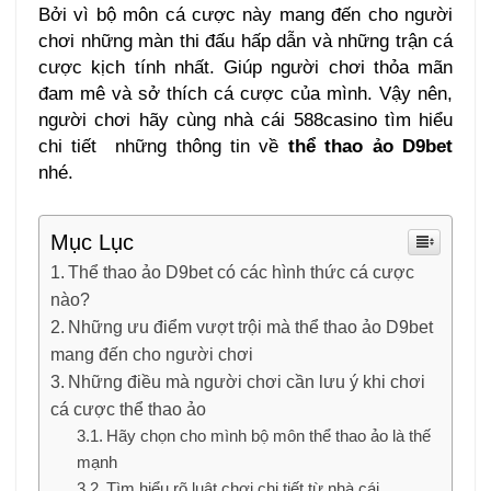
Bởi vì bộ môn cá cược này mang đến cho người
chơi những màn thi đấu hấp dẫn và những trận cá
cược kịch tính nhất. Giúp người chơi thỏa mãn
đam mê và sở thích cá cược của mình. Vậy nên,
người chơi hãy cùng nhà cái 588casino tìm hiểu
chi tiết những thông tin về
thể thao ảo D9bet
nhé.
Mục Lục
Thể thao ảo D9bet có các hình thức cá cược
nào?
Những ưu điểm vượt trội mà thể thao ảo D9bet
mang đến cho người chơi
Những điều mà người chơi cần lưu ý khi chơi
cá cược thể thao ảo
Hãy chọn cho mình bộ môn thể thao ảo là thế
mạnh
Tìm hiểu rõ luật chơi chi tiết từ nhà cái