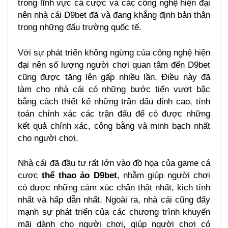
trong lĩnh vực cá cược và các công nghệ hiện đại
nên nhà cái D9bet đã và đang khẳng định bản thân
trong những đấu trường quốc tế.
Với sự phát triển không ngừng của công nghệ hiện
đại nên số lượng người chơi quan tâm đến D9bet
cũng được tăng lên gấp nhiều lần. Điều này đã
làm cho nhà cái có những bước tiến vượt bậc
bằng cách thiết kế những trận đấu đỉnh cao, tính
toán chính xác các trận đấu để có được những
kết quả chính xác, công bằng và minh bạch nhất
cho người chơi.
Nhà cái đã đầu tư rất lớn vào đồ họa của game cá
cược
thể thao ảo D9bet
, nhằm giúp người chơi
có được những cảm xúc chân thật nhất, kịch tính
nhất và hấp dẫn nhất. Ngoài ra, nhà cái cũng đẩy
mạnh sự phát triển của các chương trình khuyến
mãi dành cho người chơi, giúp người chơi có