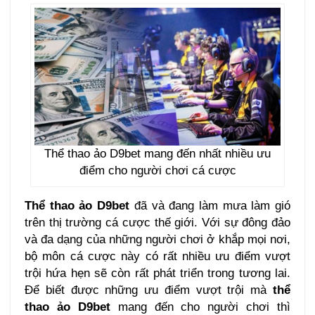
Thể thao ảo D9bet mang đến nhất nhiều ưu
điểm cho người chơi cá cược
Thể thao ảo D9bet
đã và đang làm mưa làm gió
trên thị trường cá cược thế giới. Với sự đông đảo
và đa dạng của những người chơi ở khắp mọi nơi,
bộ môn cá cược này có rất nhiều ưu điểm vượt
trội hứa hẹn sẽ còn rất phát triển trong tương lai.
Để biết được những ưu điểm vượt trội mà
thể
thao ảo D9bet
mang đến cho người chơi thì