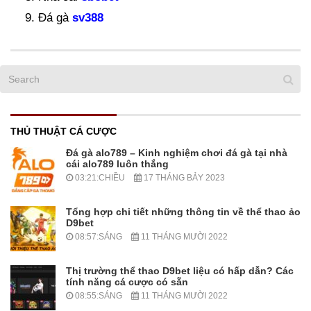
Đá gà
sv388
THỦ THUẬT CÁ CƯỢC
Đá gà alo789 – Kinh nghiệm chơi đá gà tại nhà
cái alo789 luôn thắng
03:21:CHIỀU
17 THÁNG BẢY 2023
Tổng hợp chi tiết những thông tin về thể thao ảo
D9bet
08:57:SÁNG
11 THÁNG MƯỜI 2022
Thị trường thể thao D9bet liệu có hấp dẫn? Các
tính năng cá cược có sẵn
08:55:SÁNG
11 THÁNG MƯỜI 2022