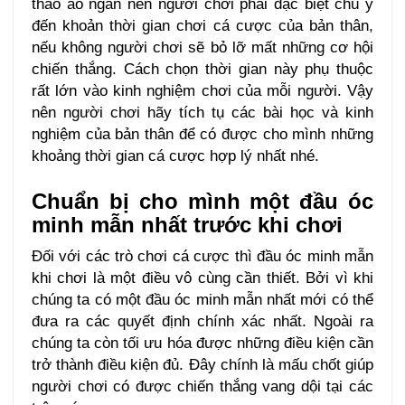
thao ảo ngắn nên người chơi phải đặc biệt chú ý
đến khoản thời gian chơi cá cược của bản thân,
nếu không người chơi sẽ bỏ lỡ mất những cơ hội
chiến thắng. Cách chọn thời gian này phụ thuộc
rất lớn vào kinh nghiệm chơi của mỗi người. Vậy
nên người chơi hãy tích tụ các bài học và kinh
nghiệm của bản thân để có được cho mình những
khoảng thời gian cá cược hợp lý nhất nhé.
Chuẩn bị cho mình một đầu óc
minh mẫn nhất trước khi chơi
Đối với các trò chơi cá cược thì đầu óc minh mẫn
khi chơi là một điều vô cùng cần thiết. Bởi vì khi
chúng ta có một đầu óc minh mẫn nhất mới có thể
đưa ra các quyết định chính xác nhất. Ngoài ra
chúng ta còn tối ưu hóa được những điều kiện cần
trở thành điều kiện đủ. Đây chính là mấu chốt giúp
người chơi có được chiến thắng vang dội tại các