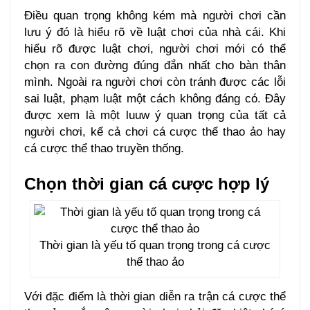
Điều quan trọng không kém mà người chơi cần
lưu ý đó là hiểu rõ về luật chơi của nhà cái. Khi
hiểu rõ được luật chơi, người chơi mới có thể
chọn ra con đường đúng đắn nhất cho bàn thân
mình. Ngoài ra người chơi còn tránh được các lỗi
sai luật, phạm luật một cách không đáng có. Đây
được xem là một luuw ý quan trọng của tất cả
người chơi, kể cả chơi cá cược thể thao ảo hay
cá cược thể thao truyền thống.
Chọn thời gian cá cược hợp lý
Thời gian là yếu tố quan trọng trong cá cược
thể thao ảo
Với đặc điểm là thời gian diễn ra trận cá cược thể