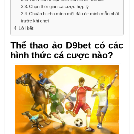
Chọn thời gian cá cược hợp lý
Chuẩn bị cho mình một đầu óc minh mẫn nhất
trước khi chơi
Lời kết
Thể thao ảo D9bet có các
hình thức cá cược nào?