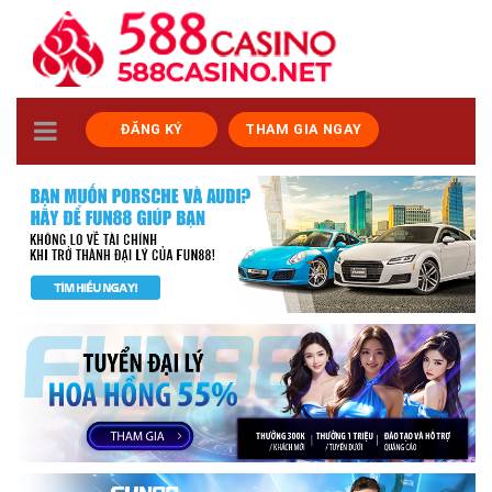
TOGGLE
ĐĂNG KÝ
THAM GIA NGAY
NAVIGATION