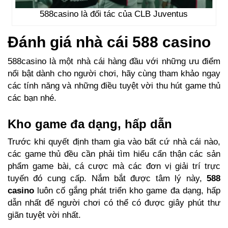
588casino là đối tác của CLB Juventus
Đánh giá nhà cái 588 casino
588casino là một nhà cái hàng đầu với những ưu điểm
nổi bật dành cho người chơi, hãy cùng tham khảo ngay
các tính năng và những điều tuyệt vời thu hút game thủ
các bạn nhé.
Kho game đa dạng, hấp dẫn
Trước khi quyết định tham gia vào bất cứ nhà cái nào,
các game thủ đều cần phải tìm hiểu cẩn thận các sản
phẩm game bài, cá cược mà các đơn vị giải trí trực
tuyến đó cung cấp. Nắm bắt được tâm lý này,
588
casino
luôn cố gắng phát triển kho game đa dạng, hấp
dẫn nhất để người chơi có thể có được giây phút thư
giãn tuyệt vời nhất.