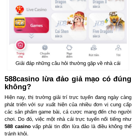
Giải đáp những câu hỏi thường gặp về nhà cái
588casino lừa đảo giả mạo có đúng
không?
Hiện nay, thị trường giải trí trực tuyến đang ngày càng
phát triển với sự xuất hiện của nhiều đơn vị cung cấp
các sản phẩm game bài, cá cược mang đến cho người
chơi. Do đó, việc một nhà cái trực tuyến nổi tiếng như
588 casino
vấp phải tin đồn lừa đảo là điều không thể
tránh khỏi.