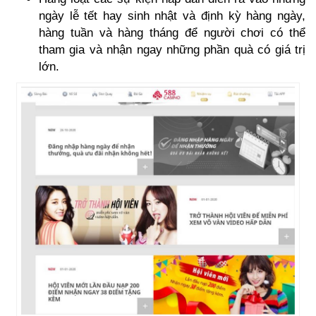
ngày lễ tết hay sinh nhật và định kỳ hàng ngày,
hàng tuần và hàng tháng để người chơi có thể
tham gia và nhận ngay những phần quà có giá trị
lớn.