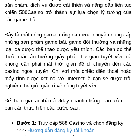
sản phẩm, dịch vụ được cải thiện và nâng cấp liên tục
khiến 588Casino trở thành sự lựa chọn lý tưởng của
các game thủ.
Đây là một cổng game, cổng cá cược chuyên cung cấp
những sản phẩm game bài, game đổi thưởng và những
loại cá cược thể thao được yêu thích. Các bạn có thể
thoải mái tận hưởng giây phút thư giãn tuyệt vời mà
không cần phải mất thời gian để di chuyển đến các
casino ngoại tuyến. Chỉ với một chiếc điện thoại hoặc
máy tính được kết nối với internet là bạn sẽ được trải
nghiệm thế giới giải trí vô cùng tuyệt vời.
Để tham gia tại nhà cái 8day nhanh chóng – an toàn,
bạn cần thực hiện các bước sau:
Bước 1:
Truy cập 588 Casino và chọn đăng ký
>>>
Hướng dẫn đăng ký tài khoản