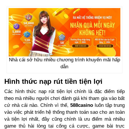
Nhà cái sở hữu nhiều chương trình khuyến mãi hấp
dẫn
Hình thức nạp rút tiền tiện lợi
Các hình thức nạp rút tiện lợi chính là đặc điểm tiếp
theo mà nhiều người chơi đánh giá khi tham gia vào bất
cứ nhà cái nào. Chính vì thế,
588casino
luôn tập trung
vào việc phát triển hệ thống thanh toán sao cho an toàn
và tiện lợi nhất, đây cũng chính là ưu điểm mà nhiều
game thủ hài lòng tại cổng cá cược, game bài trực