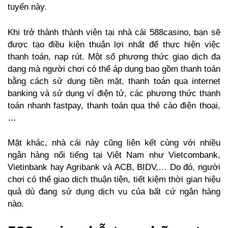
tuyến này.
Khi trở thành thành viên tại nhà cái 588casino, bạn sẽ
được tạo điều kiện thuận lợi nhất để thực hiện việc
thanh toán, nạp rút. Một số phương thức giao dịch đa
dạng mà người chơi có thể áp dụng bao gồm thanh toán
bằng cách sử dụng tiền mặt, thanh toán qua internet
banking và sử dụng ví điện tử, các phương thức thanh
toán nhanh fastpay, thanh toán qua thẻ cào điện thoại,
…
Mặt khác, nhà cái này cũng liên kết cùng với nhiều
ngân hàng nổi tiếng tại Việt Nam như Vietcombank,
Vietinbank hay Agribank và ACB, BIDV,… Do đó, người
chơi có thể giao dịch thuận tiện, tiết kiệm thời gian hiệu
quả dù đang sử dụng dịch vụ của bất cứ ngân hàng
nào.