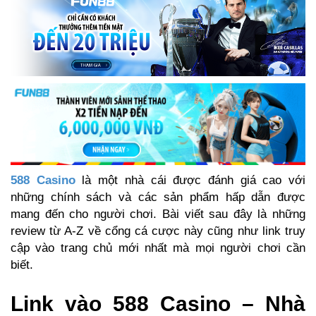
588 Casino
là một nhà cái được đánh giá cao với
những chính sách và các sản phẩm hấp dẫn được
mang đến cho người chơi. Bài viết sau đây là những
review từ A-Z về cổng cá cược này cũng như link truy
cập vào trang chủ mới nhất mà mọi người chơi cần
biết.
Link vào 588 Casino – Nhà