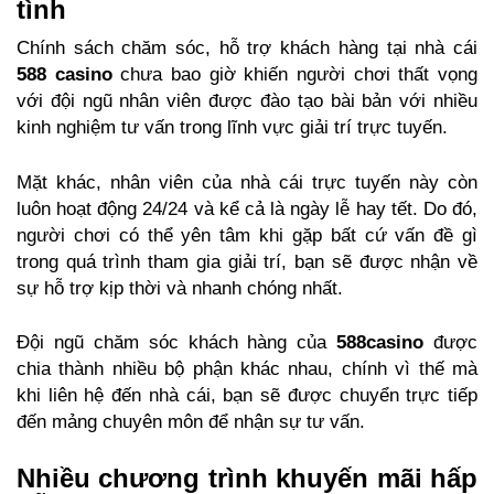
tình
Chính sách chăm sóc, hỗ trợ khách hàng tại nhà cái
588 casino
chưa bao giờ khiến người chơi thất vọng
với đội ngũ nhân viên được đào tạo bài bản với nhiều
kinh nghiệm tư vấn trong lĩnh vực giải trí trực tuyến.
Mặt khác, nhân viên của nhà cái trực tuyến này còn
luôn hoạt động 24/24 và kể cả là ngày lễ hay tết. Do đó,
người chơi có thể yên tâm khi gặp bất cứ vấn đề gì
trong quá trình tham gia giải trí, bạn sẽ được nhận về
sự hỗ trợ kịp thời và nhanh chóng nhất.
Đội ngũ chăm sóc khách hàng của
588casino
được
chia thành nhiều bộ phận khác nhau, chính vì thế mà
khi liên hệ đến nhà cái, bạn sẽ được chuyển trực tiếp
đến mảng chuyên môn để nhận sự tư vấn.
Nhiều chương trình khuyến mãi hấp