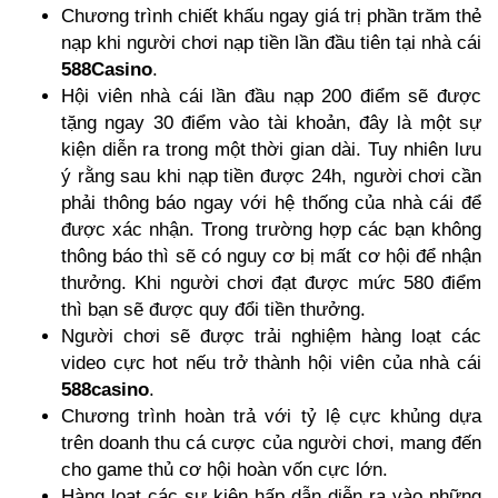
Chương trình chiết khấu ngay giá trị phần trăm thẻ
nạp khi người chơi nạp tiền lần đầu tiên tại nhà cái
588Casino
.
Hội viên nhà cái lần đầu nạp 200 điểm sẽ được
tặng ngay 30 điểm vào tài khoản, đây là một sự
kiện diễn ra trong một thời gian dài. Tuy nhiên lưu
ý rằng sau khi nạp tiền được 24h, người chơi cần
phải thông báo ngay với hệ thống của nhà cái để
được xác nhận. Trong trường hợp các bạn không
thông báo thì sẽ có nguy cơ bị mất cơ hội để nhận
thưởng. Khi người chơi đạt được mức 580 điểm
thì bạn sẽ được quy đổi tiền thưởng.
Người chơi sẽ được trải nghiệm hàng loạt các
video cực hot nếu trở thành hội viên của nhà cái
588casino
.
Chương trình hoàn trả với tỷ lệ cực khủng dựa
trên doanh thu cá cược của người chơi, mang đến
cho game thủ cơ hội hoàn vốn cực lớn.
Hàng loạt các sự kiện hấp dẫn diễn ra vào những