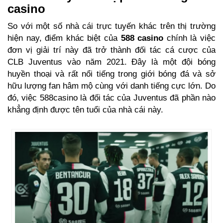
casino
So với một số nhà cái trực tuyến khác trên thị trường
hiện nay, điểm khác biệt của
588 casino
chính là việc
đơn vị giải trí này đã trở thành đối tác cá cược của
CLB Juventus vào năm 2021. Đây là một đội bóng
huyền thoại và rất nổi tiếng trong giới bóng đá và sở
hữu lượng fan hâm mộ cùng với danh tiếng cực lớn. Do
đó, việc 588casino là đối tác của Juventus đã phần nào
khẳng định được tên tuổi của nhà cái này.