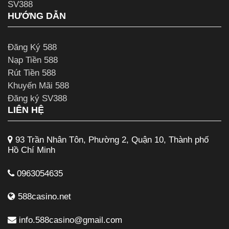
SV388
HƯỚNG DẪN
Đăng Ký 588
Nạp Tiền 588
Rút Tiền 588
Khuyến Mãi 588
Đăng ký SV388
LIÊN HỆ
93 Trần Nhân Tôn, Phường 2, Quận 10, Thành phố
Hồ Chí Minh
0963054635
588casino.net
info.588casino@gmail.com