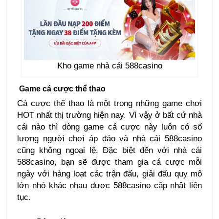
Kho game nhà cái 588casino
Game cá cược thể thao
Cá cược thể thao là một trong những game chơi
HOT nhất thị trường hiện nay. Vì vậy ở bất cứ nhà
cái nào thì dòng game cá cược này luôn có số
lượng người chơi áp đảo và nhà cái 588casino
cũng không ngoại lệ. Đặc biệt đến với nhà cái
588casino, bạn sẽ được tham gia cá cược mỗi
ngày với hàng loạt các trận đấu, giải đấu quy mô
lớn nhỏ khác nhau được 588casino cập nhật liên
tục.