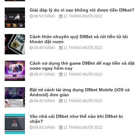
Giải đáp lý do vì sao không rút được tiền D9bet?
08:53:SÁNG
11 THÁNG MƯỜI 2022
Cách thức chuyển quỹ D9Bet và rút tiền từ tài
khoản đặt cược
08:49:SÁNG
11 THÁNG MƯỜI 2022
Cách sử dụng thẻ game D9Bet để nạp tiền và đặt
cược ngay hôm nay
08:47:SÁNG
11 THÁNG MƯỜI 2022
Bật mí cách tải ứng dụng D9bet Mobile (iOS và
Android) đơn giản
08:45:SÁNG
11 THÁNG MƯỜI 2022
Vào nhà cái D9bet như thế nào khi D9bet bị
chặn?
08:43:SÁNG
11 THÁNG MƯỜI 2022