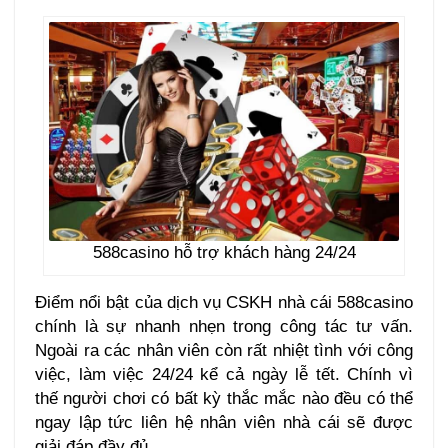
588casino hỗ trợ khách hàng 24/24
Điểm nổi bật của dịch vụ CSKH nhà cái 588casino
chính là sự nhanh nhẹn trong công tác tư vấn.
Ngoài ra các nhân viên còn rất nhiệt tình với công
việc, làm việc 24/24 kể cả ngày lễ tết. Chính vì
thế người chơi có bất kỳ thắc mắc nào đều có thể
ngay lập tức liên hệ nhân viên nhà cái sẽ được
giải đáp đầy đủ.