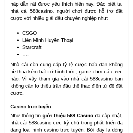
hấp dẫn rất được yêu thích hiện nay. Đặc biệt tại
nhà cái 588casino, người chơi được hỗ trợ đặt
cược với nhiều giải đấu chuyên nghiệp như:
CSGO
Liên Minh Huyền Thoại
Starcraft
….
Nhà cái còn cung cấp tỷ lệ cược hấp dẫn không
hề thua kém bất cứ hình thức, game chơi cá cược
nào. Vì vậy tham gia vào nhà cái 588casino bạn
không cần lo thiếu trận đấu thể thao điện tử để đặt
cược.
Casino trực tuyến
Như thông tin
giới thiệu 588 Casino
đã cập nhật,
nhà cái 588casino cực kỳ chú trọng phát triển đa
dạng loại hình casino trực tuyến. Bởi đây là dòng