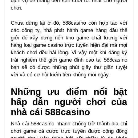
dịch vụ để mang đến sân chơi tốt nhất cho người
chơi.
Chưa dừng lại ở đó, 588casino còn hợp tác với
các công ty, nhà phát hành game hàng đầu thế
giới để xây dựng nên kho game chất lượng với
hàng loại game casino trực tuyến hiện đại mà mọi
khách chơi đều hài lòng. Vì vậy một khi đăng ký
trải nghiệm thế giới game đỉnh cao tại 588casino
bạn sẽ có được những phút giây thư giãn tuyệt
vời và có cơ hội kiếm tiền khủng mỗi ngày.
Những ưu điểm nổi bật
hấp dẫn người chơi của
nhà cái 588casino
Nhà cái 588casino nhanh chóng trở thành địa chỉ
chơi game cá cược trực tuyến được cộng đồng