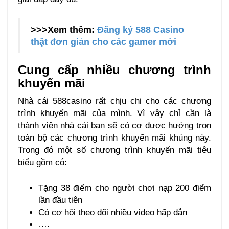
>>>Xem thêm:
Đăng ký 588 Casino
thật đơn giản cho các gamer mới
Cung cấp nhiều chương trình
khuyến mãi
Nhà cái 588casino rất chịu chi cho các chương
trình khuyến mãi của mình. Vì vậy chỉ cần là
thành viên nhà cái bạn sẽ có cơ được hưởng trọn
toàn bộ các chương trình khuyến mãi khủng này.
Trong đó một số chương trình khuyến mãi tiêu
biểu gồm có:
Tặng 38 điểm cho người chơi nạp 200 điểm
lần đầu tiên
Có cơ hội theo dõi nhiều video hấp dẫn
….