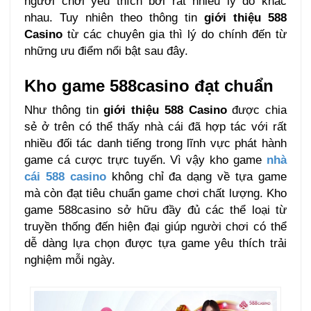
người chơi yêu thích bởi rất nhiều lý do khác
nhau. Tuy nhiên theo thông tin
giới thiệu 588
Casino
từ các chuyên gia thì lý do chính đến từ
những ưu điểm nổi bật sau đây.
Kho game 588casino đạt chuẩn
Như thông tin
giới thiệu 588 Casino
được chia
sẻ ở trên có thể thấy nhà cái đã hợp tác với rất
nhiều đối tác danh tiếng trong lĩnh vực phát hành
game cá cược trực tuyến. Vì vậy kho game
nhà
cái 588 casino
không chỉ đa dạng về tựa game
mà còn đạt tiêu chuẩn game chơi chất lượng. Kho
game 588casino sở hữu đầy đủ các thể loại từ
truyền thống đến hiện đại giúp người chơi có thể
dễ dàng lựa chọn được tựa game yêu thích trải
nghiệm mỗi ngày.