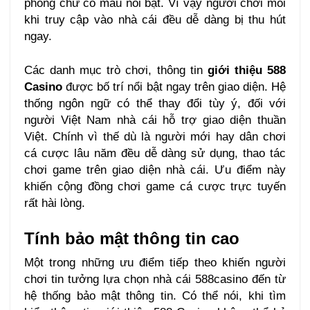
phòng chữ có màu nổi bật. Vì vậy người chơi mỗi
khi truy cập vào nhà cái đều dễ dàng bị thu hút
ngay.
Các danh mục trò chơi, thông tin
giới thiệu 588
Casino
được bố trí nổi bật ngay trên giao diện. Hệ
thống ngôn ngữ có thể thay đổi tùy ý, đối với
người Việt Nam nhà cái hỗ trợ giao diện thuần
Việt. Chính vì thế dù là người mới hay dân chơi
cá cược lâu năm đều dễ dàng sử dụng, thao tác
chơi game trên giao diện nhà cái. Ưu điểm này
khiến cộng đồng chơi game cá cược trực tuyến
rất hài lòng.
Tính bảo mật thông tin cao
Một trong những ưu điểm tiếp theo khiến người
chơi tin tưởng lựa chọn nhà cái 588casino đến từ
hệ thống bảo mật thông tin. Có thể nói, khi tìm