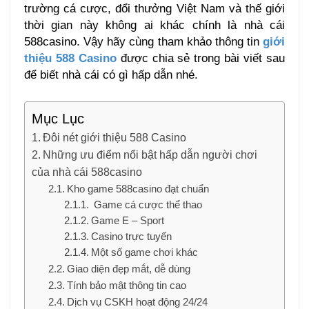
trường cá cược, đổi thưởng Việt Nam và thế giới
thời gian này không ai khác chính là nhà cái
588casino. Vậy hãy cùng tham khảo thông tin
giới
thiệu 588 Casino
được chia sẻ trong bài viết sau
để biết nhà cái có gì hấp dẫn nhé.
Mục Lục
Đôi nét giới thiệu 588 Casino
Những ưu điểm nổi bật hấp dẫn người chơi
của nhà cái 588casino
Kho game 588casino đạt chuẩn
Game cá cược thể thao
Game E – Sport
Casino trực tuyến
Một số game chơi khác
Giao diện đẹp mắt, dễ dùng
Tính bảo mật thông tin cao
Dịch vụ CSKH hoạt động 24/24