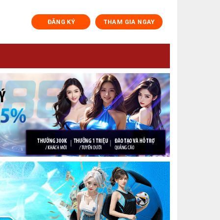
ĐĂNG KÝ
THAM GIA NGAY