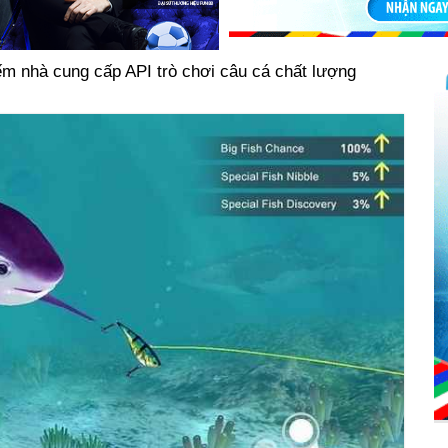
ếm nhà cung cấp API trò chơi câu cá chất lượng