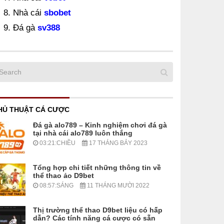
Nhà cái
sbobet
Đá gà
sv388
HỦ THUẬT CÁ CƯỢC
Đá gà alo789 – Kinh nghiệm chơi đá gà
tại nhà cái alo789 luôn thắng
03:21:CHIỀU
17 THÁNG BẢY 2023
Tổng hợp chi tiết những thông tin về
thể thao ảo D9bet
08:57:SÁNG
11 THÁNG MƯỜI 2022
Thị trường thể thao D9bet liệu có hấp
dẫn? Các tính năng cá cược có sẵn