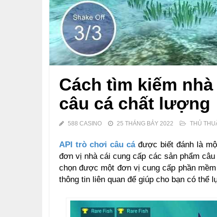
Cách tìm kiếm nhà 
câu cá chất lượng
588 CASINO
25 THÁNG BẢY 2022
THỦ THU
API trò chơi câu cá
được biết đánh là m
đơn vị nhà cái cung cấp các sản phẩm câu c
chọn được một đơn vị cung cấp phần mềm 
thông tin liên quan để giúp cho bạn có thể