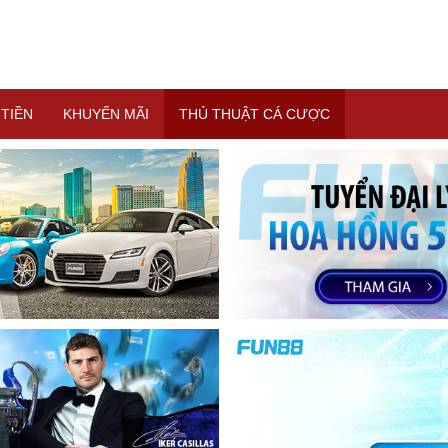
 TIỀN
KHUYẾN MÃI
THỦ THUẬT CÁ CƯỢC