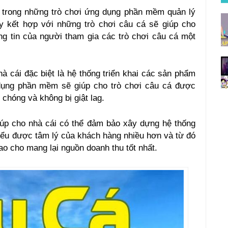
 trong những trò chơi ứng dụng phần mềm quản lý
 kết hợp với những trò chơi câu cá sẽ giúp cho
ng tin của người tham gia các trò chơi câu cá một
à cái đặc biệt là hệ thống triển khai các sản phẩm
dụng phần mềm sẽ giúp cho trò chơi câu cá được
 chóng và không bị giật lag.
úp cho nhà cái có thể đảm bảo xây dựng hệ thống
 hiểu được tâm lý của khách hàng nhiều hơn và từ đó
ao cho mang lại nguồn doanh thu tốt nhất.