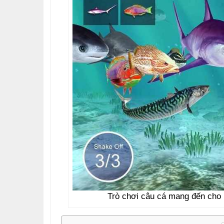
Trò chơi câu cá mang đến cho 