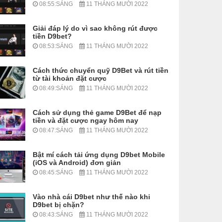
08:55:SÁNG
11 THÁNG MƯỜI 2022
Giải đáp lý do vì sao không rút được
tiền D9bet?
08:53:SÁNG
11 THÁNG MƯỜI 2022
Cách thức chuyển quỹ D9Bet và rút tiền
từ tài khoản đặt cược
08:49:SÁNG
11 THÁNG MƯỜI 2022
Cách sử dụng thẻ game D9Bet để nạp
tiền và đặt cược ngay hôm nay
08:47:SÁNG
11 THÁNG MƯỜI 2022
Bật mí cách tải ứng dụng D9bet Mobile
(iOS và Android) đơn giản
08:45:SÁNG
11 THÁNG MƯỜI 2022
Vào nhà cái D9bet như thế nào khi
D9bet bị chặn?
08:43:SÁNG
11 THÁNG MƯỜI 2022