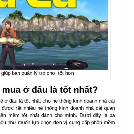
iúp bạn quản lý trò chơi tốt hơn
m mua ở đâu là tốt nhất?
kế ở đâu là tốt nhất cho hệ thống kinh doanh nhà cái
 được rất nhiều hệ thống kinh doanh nhà cái quan
hần mềm tốt nhất dành cho mình. Dưới đây là ba
 nếu như muốn lựa chọn đơn vị cung cấp phần mềm