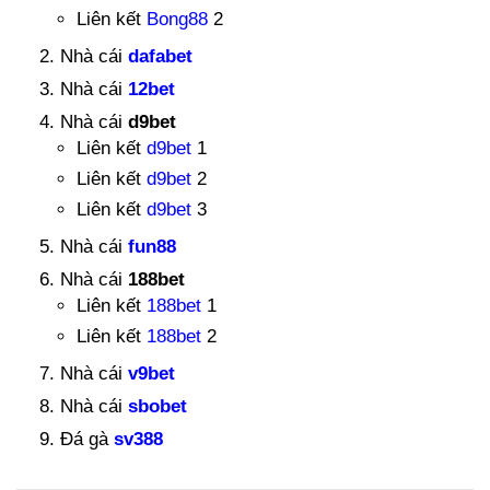
Liên kết
Bong88
2
Nhà cái
dafabet
Nhà cái
12bet
Nhà cái
d9bet
Liên kết
d9bet
1
Liên kết
d9bet
2
Liên kết
d9bet
3
Nhà cái
fun88
Nhà cái
188bet
Liên kết
188bet
1
Liên kết
188bet
2
Nhà cái
v9bet
Nhà cái
sbobet
Đá gà
sv388