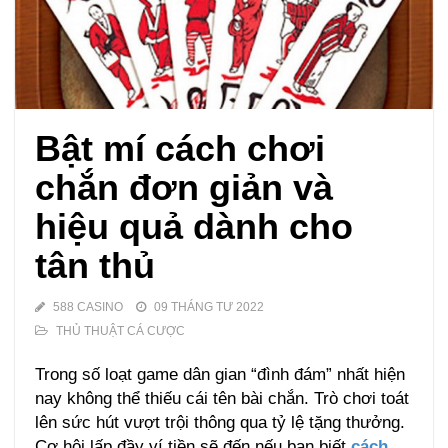
Bật mí cách chơi
chắn đơn giản và
hiệu quả dành cho
tân thủ
588 CASINO
09 THÁNG TƯ 2022
THỦ THUẬT CÁ CƯỢC
Trong số loạt game dân gian “đình đám” nhất hiện
nay không thể thiếu cái tên bài chắn. Trò chơi toát
lên sức hút vượt trội thông qua tỷ lệ tặng thưởng.
Cơ hội lấp đầy ví tiền sẽ đến nếu bạn biết
cách