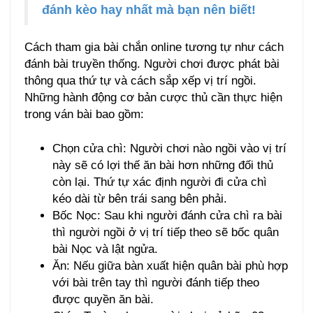
đánh kèo hay nhất mà bạn nên biết!
Cách tham gia bài chắn online tương tự như cách
đánh bài truyền thống. Người chơi được phát bài
thông qua thứ tự và cách sắp xếp vị trí ngồi.
Những hành động cơ bản cược thủ cần thực hiện
trong ván bài bao gồm:
Chọn cửa chì: Người chơi nào ngồi vào vị trí
này sẽ có lợi thế ăn bài hơn những đối thủ
còn lại. Thứ tự xác định người đi cửa chì
kéo dài từ bên trái sang bên phải.
Bốc Nọc: Sau khi người đánh cửa chì ra bài
thì người ngồi ở vị trí tiếp theo sẽ bốc quân
bài Nọc và lật ngửa.
Ăn: Nếu giữa bàn xuất hiện quân bài phù hợp
với bài trên tay thì người đánh tiếp theo
được quyền ăn bài.