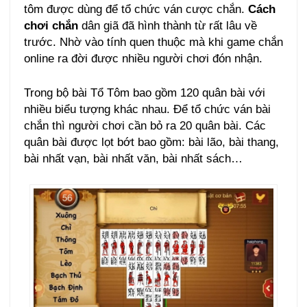
tôm được dùng để tổ chức ván cược chắn.
Cách
chơi chắn
dân giã đã hình thành từ rất lâu về
trước. Nhờ vào tính quen thuộc mà khi game chắn
online ra đời được nhiều người chơi đón nhận.
Trong bộ bài Tổ Tôm bao gồm 120 quân bài với
nhiều biểu tượng khác nhau. Để tổ chức ván bài
chắn thì người chơi cần bỏ ra 20 quân bài. Các
quân bài được lọt bớt bao gồm: bài lão, bài thang,
bài nhất vạn, bài nhất văn, bài nhất sách…