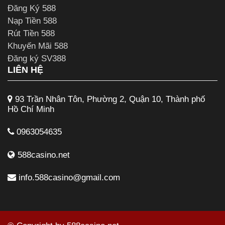
Đăng Ký 588
Nạp Tiền 588
Rút Tiền 588
Khuyến Mãi 588
Đăng ký SV388
LIÊN HỆ
93 Trần Nhân Tôn, Phường 2, Quận 10, Thành phố
Hồ Chí Minh
0963054635
588casino.net
info.588casino@gmail.com