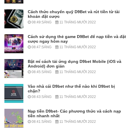
Cách thức chuyển quỹ D9Bet và rút tiền từ tài
khoản đặt cược
08:49:SÁNG
11 THÁNG MƯỜI 2022
Cách sử dụng thẻ game D9Bet để nạp tiền và đặt
cược ngay hôm nay
08:47:SÁNG
11 THÁNG MƯỜI 2022
Bật mí cách tải ứng dụng D9bet Mobile (iOS và
Android) đơn giản
08:45:SÁNG
11 THÁNG MƯỜI 2022
Vào nhà cái D9bet như thế nào khi D9bet bị
chặn?
08:43:SÁNG
11 THÁNG MƯỜI 2022
Nạp tiền D9bet- Các phương thức và cách nạp
tiền nhanh nhất
08:41:SÁNG
11 THÁNG MƯỜI 2022