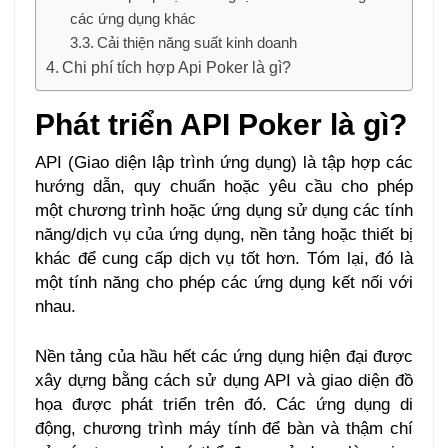
các ứng dụng khác
Cải thiện năng suất kinh doanh
Chi phí tích hợp Api Poker là gì?
Phát triển API Poker là gì?
API (Giao diện lập trình ứng dụng) là tập hợp các
hướng dẫn, quy chuẩn hoặc yêu cầu cho phép
một chương trình hoặc ứng dụng sử dụng các tính
năng/dịch vụ của ứng dụng, nền tảng hoặc thiết bị
khác để cung cấp dịch vụ tốt hơn. Tóm lại, đó là
một tính năng cho phép các ứng dụng kết nối với
nhau.
Nền tảng của hầu hết các ứng dụng hiện đại được
xây dựng bằng cách sử dụng API và giao diện đồ
họa được phát triển trên đó. Các ứng dụng di
động, chương trình máy tính để bàn và thậm chí