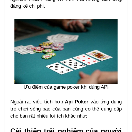
đáng kể chi phí.
Ưu điểm của game poker khi dùng API
Ngoài ra, việc tích hợp
Api Poker
vào ứng dụng
trò chơi sòng bạc của bạn cũng có thể cung cấp
cho bạn rất nhiều lợi ích khác như:
Cải thiện trải nghiệm của người