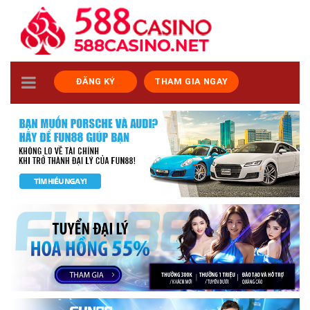
TOGGLE
ĐĂNG KÝ
THAM GIA NGAY
NAVIGATION