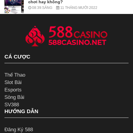
chơi hay không?
08:39:SÁNG
11 THÁNG MƯỜI 2022
CÁ CƯỢC
Thể Thao
Slot Bài
Esports
Sòng Bài
SV388
HƯỚNG DẪN
Đăng Ký 588