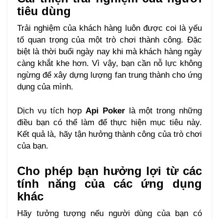
tiêu dùng
Trải nghiệm của khách hàng luôn được coi là yếu
tố quan trọng của một trò chơi thành công. Đặc
biệt là thời buổi ngày nay khi mà khách hàng ngày
càng khắt khe hơn. Vì vậy, bạn cần nỗ lực không
ngừng để xây dựng lượng fan trung thành cho ứng
dụng của mình.
Dịch vụ tích hợp
Api Poker
là một trong những
điều bạn có thể làm để thực hiện mục tiêu này.
Kết quả là, hãy tận hưởng thành công của trò chơi
của bạn.
Cho phép bạn hưởng lợi từ các
tính năng của các ứng dụng
khác
Hãy tưởng tượng nếu người dùng của bạn có