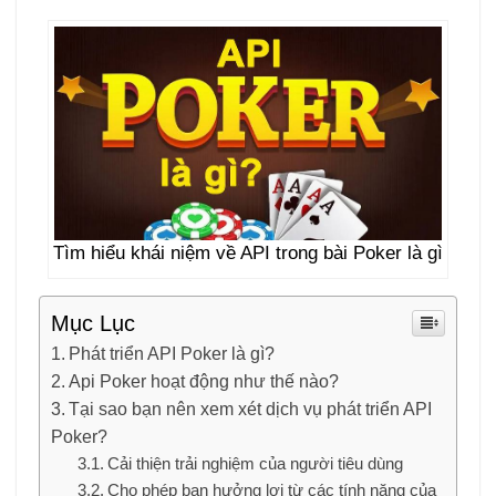
Tìm hiểu khái niệm về API trong bài Poker là gì
Mục Lục
Phát triển API Poker là gì?
Api Poker hoạt động như thế nào?
Tại sao bạn nên xem xét dịch vụ phát triển API
Poker?
Cải thiện trải nghiệm của người tiêu dùng
Cho phép bạn hưởng lợi từ các tính năng của