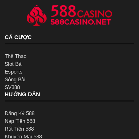
CÁ CƯỢC
Thể Thao
Slot Bài
Esports
Sòng Bài
SV388
HƯỚNG DẪN
Đăng Ký 588
Nạp Tiền 588
Rút Tiền 588
Khuyến Mãi 588