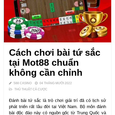
Cách chơi bài tứ sắc
tại Mot88 chuẩn
không cần chỉnh
588 CASINO
04 THÁNG MƯỜI 2022
THỦ THUẬT CÁ CƯỢC
Đánh bài tứ sắc là trò chơi giải trí đã có lịch sử
phát triển rất lâu đời tại Việt Nam. Bộ môn đánh
bài độc đáo này có nguồn gốc từ Trung Quốc và