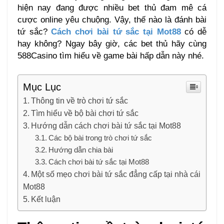
hiện nay đang được nhiều bet thủ đam mê cá
cược online yêu chuộng. Vậy, thế nào là đánh bài
tứ sắc?
Cách chơi bài tứ sắc tại Mot88
có dễ
hay không? Ngay bây giờ, các bet thủ hãy cùng
588Casino tìm hiểu về game bài hấp dẫn này nhé.
Mục Lục
Thông tin về trò chơi tứ sắc
Tìm hiểu về bộ bài chơi tứ sắc
Hướng dẫn cách chơi bài tứ sắc tại Mot88
Các bộ bài trong trò chơi tứ sắc
Hướng dẫn chia bài
Cách chơi bài tứ sắc tại Mot88
Một số mẹo chơi bài tứ sắc đẳng cấp tại nhà cái
Mot88
Kết luận