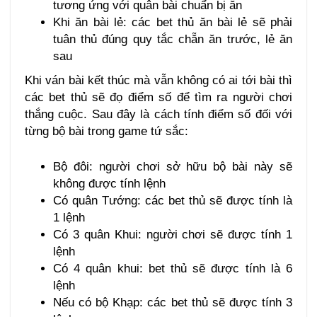
tương ứng với quân bài chuẩn bị ăn
Khi ăn bài lẻ: các bet thủ ăn bài lẻ sẽ phải
tuân thủ đúng quy tắc chẵn ăn trước, lẻ ăn
sau
Khi ván bài kết thúc mà vẫn không có ai tới bài thì
các bet thủ sẽ đọ điểm số để tìm ra người chơi
thắng cuộc. Sau đây là cách tính điểm số đối với
từng bộ bài trong game tứ sắc:
Bộ đôi: người chơi sở hữu bộ bài này sẽ
không được tính lệnh
Có quân Tướng: các bet thủ sẽ được tính là
1 lệnh
Có 3 quân Khui: người chơi sẽ được tính 1
lệnh
Có 4 quân khui: bet thủ sẽ được tính là 6
lệnh
Nếu có bộ Khạp: các bet thủ sẽ được tính 3