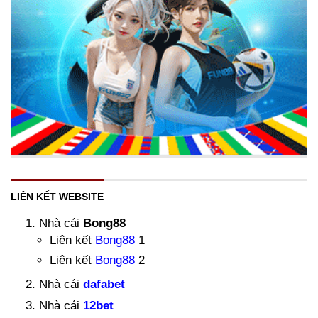
LIÊN KẾT WEBSITE
Nhà cái
Bong88
Liên kết
Bong88
1
Liên kết
Bong88
2
Nhà cái
dafabet
Nhà cái
12bet