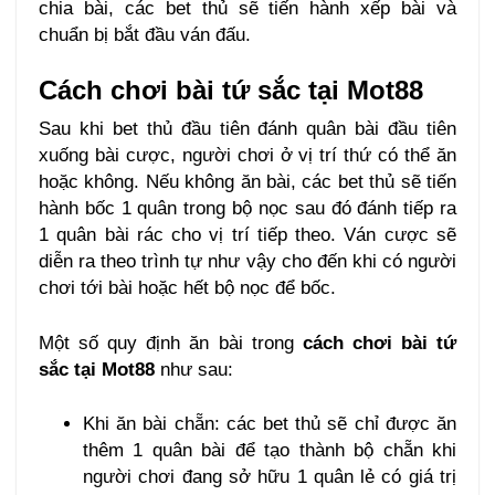
chia bài, các bet thủ sẽ tiến hành xếp bài và
chuẩn bị bắt đầu ván đấu.
Cách chơi bài tứ sắc tại Mot88
Sau khi bet thủ đầu tiên đánh quân bài đầu tiên
xuống bài cược, người chơi ở vị trí thứ có thể ăn
hoặc không. Nếu không ăn bài, các bet thủ sẽ tiến
hành bốc 1 quân trong bộ nọc sau đó đánh tiếp ra
1 quân bài rác cho vị trí tiếp theo. Ván cược sẽ
diễn ra theo trình tự như vậy cho đến khi có người
chơi tới bài hoặc hết bộ nọc để bốc.
Một số quy định ăn bài trong
cách chơi bài tứ
sắc tại Mot88
như sau:
Khi ăn bài chẵn: các bet thủ sẽ chỉ được ăn
thêm 1 quân bài để tạo thành bộ chẵn khi
người chơi đang sở hữu 1 quân lẻ có giá trị