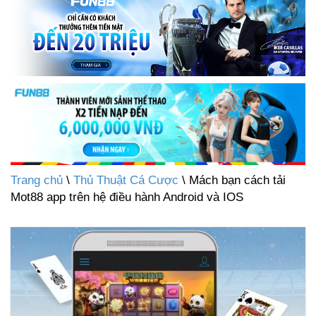
Trang chủ
\
Thủ Thuật Cá Cược
\ Mách bạn cách tải
Mot88 app trên hệ điều hành Android và IOS