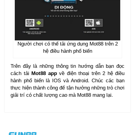
Người chơi có thể tải ứng dụng Mot88 trên 2
hệ điều hành phổ biến
Trên đây là những thông tin hướng dẫn bạn đọc
cách tải
Mot88 app
về điện thoại trên 2 hệ điều
hành phổ biến là IOS và Android. Chúc các bạn
thực hiện thành công để tận hưởng những trò chơi
giải trí có chất lượng cao mà Mot88 mang lại.