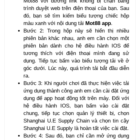
Mot88 với đường link không bị chặn bằng
trình duyệt web trên điện thoại của bạn. Sau
đó, bạn sẽ tìm kiếm biểu tượng chiếc hộp
màu xanh với nội dung tải
Mot88 app
.
Bước 2: Trong hộp này sẽ hiển thị nhiều
phiên bản khác nhau, anh em cần chọn một
phiên bản dành cho hệ điều hành IOS để
tương thích với điện thoại mình đang sử
dụng. Tiếp tục bấm vào biểu tượng tải về ở
góc dưới. Lúc này, quá trình tải bắt đầu diễn
ra.
Bước 3: Khi người chơi đã thực hiện việc tải
ứng dụng thành công anh em cần cài đặt ứng
dụng để app hoạt động tốt trên máy. Đối với
hệ điều hành IOS, bạn bấm vào cài đặt
chung, tiếp tục chọn quản lý thiết bị, chọn
Shanghai U.E Supply Chain và chọn tin cậy
Shanghai U.E Supply là hoàn tất việc cài đặt.
Bước 4: Sau đó, bạn chỉ cần mở ứng dụng