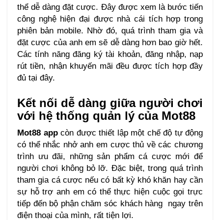
thể dễ dàng đặt cược. Đây được xem là bước tiến
công nghệ hiện đại được nhà cái tích hợp trong
phiên bản mobile. Nhờ đó, quá trình tham gia và
đặt cược của anh em sẽ dễ dàng hơn bao giờ hết.
Các tính năng đăng ký tài khoản, đăng nhập, nạp
rút tiền, nhận khuyến mãi đều được tích hợp đầy
đủ tại đây.
Kết nối dễ dàng giữa người chơi
với hệ thống quản lý của Mot88
Mot88 app
còn được thiết lập một chế độ tự động
có thể nhắc nhở anh em cược thủ về các chương
trình ưu đãi, những sản phẩm cá cược mới để
người chơi không bỏ lỡ. Đặc biệt, trong quá trình
tham gia cá cược nếu có bất kỳ khó khăn hay cần
sự hỗ trợ anh em có thể thực hiện cuộc gọi trực
tiếp đến bộ phận chăm sóc khách hàng ngay trên
điện thoại của mình, rất tiện lợi.