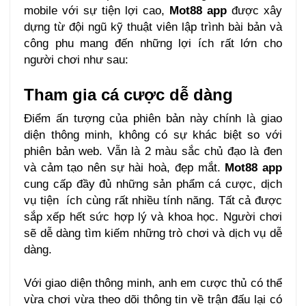
mobile với sự tiện lợi cao,
Mot88 app
được xây
dựng từ đội ngũ kỹ thuật viên lập trình bài bản và
công phu mang đến những lợi ích rất lớn cho
người chơi như sau:
Tham gia cá cược dễ dàng
Điểm ấn tượng của phiên bản này chính là giao
diện thông minh, không có sự khác biệt so với
phiên bản web. Vẫn là 2 màu sắc chủ đạo là đen
và cảm tạo nên sự hài hoà, đẹp mắt.
Mot88 app
cung cấp đầy đủ những sản phẩm cá cược, dịch
vụ tiện ích cùng rất nhiều tính năng. Tất cả được
sắp xếp hết sức hợp lý và khoa học. Người chơi
sẽ dễ dàng tìm kiếm những trò chơi và dịch vụ dễ
dàng.
Với giao diện thông minh, anh em cược thủ có thể
vừa chơi vừa theo dõi thông tin về trận đấu lại có