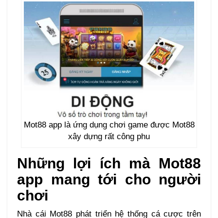
Mot88 app là ứng dụng chơi game được Mot88
xây dựng rất công phu
Những lợi ích mà Mot88
app mang tới cho người
chơi
Nhà cái Mot88 phát triển hệ thống cá cược trên