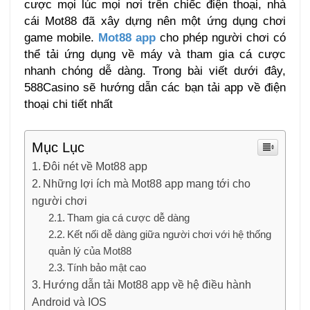
cược mọi lúc mọi nơi trên chiếc điện thoại, nhà
cái Mot88 đã xây dựng nên một ứng dụng chơi
game mobile.
Mot88 app
cho phép người chơi có
thể tải ứng dụng về máy và tham gia cá cược
nhanh chóng dễ dàng. Trong bài viết dưới đây,
588Casino sẽ hướng dẫn các bạn tải app về điện
thoại chi tiết nhất
Mục Lục
Đôi nét về Mot88 app
Những lợi ích mà Mot88 app mang tới cho
người chơi
Tham gia cá cược dễ dàng
Kết nối dễ dàng giữa người chơi với hệ thống
quản lý của Mot88
Tính bảo mật cao
Hướng dẫn tải Mot88 app về hệ điều hành
Android và IOS