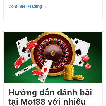
Continue Reading →
Hướng dẫn đánh bài
tại Mot88 với nhiều