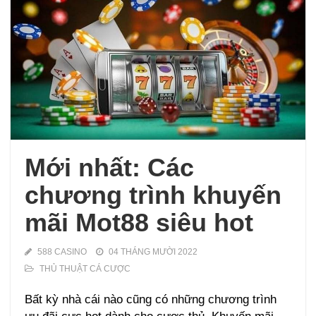
Mới nhất: Các
chương trình khuyến
mãi Mot88 siêu hot
588 CASINO
04 THÁNG MƯỜI 2022
THỦ THUẬT CÁ CƯỢC
Bất kỳ nhà cái nào cũng có những chương trình