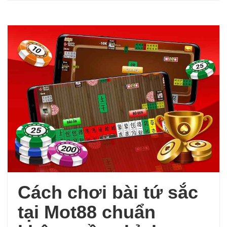
Cách chơi bài tứ sắc
tại Mot88 chuẩn